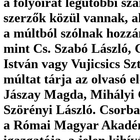
a folyóirat legutóbbi sz
szerzők közül vannak, 
a múltból szólnak hozzá
mint Cs. Szabó László,
István vagy Vujicsics Sz
múltat tárja az olvasó el
Jászay Magda, Mihályi 
Szörényi László. Csorba
a Római Magyar Akadé