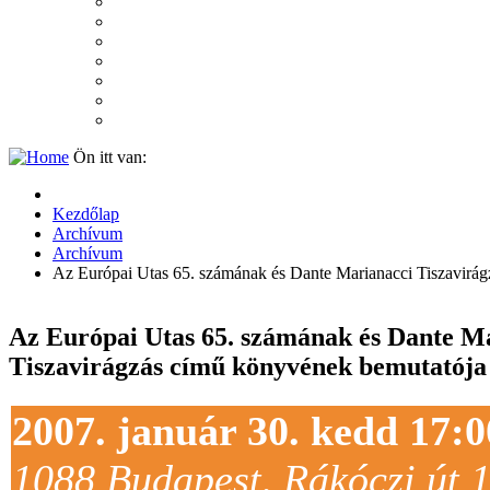
2007
2006
2005
2004
2003
2002
2001
Ön itt van:
Kezdőlap
Archívum
Archívum
Az Európai Utas 65. számának és Dante Marianacci Tiszavirá
Az Európai Utas 65. számának és Dante M
Tiszavirágzás című könyvének bemutatója
2007. január 30. kedd 17:0
1088 Budapest, Rákóczi út 1