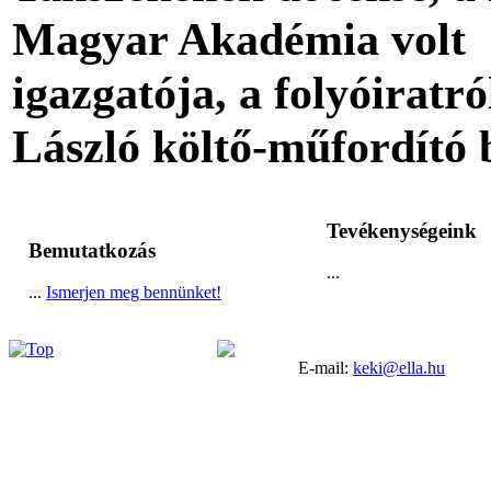
Magyar Akadémia volt
igazgatója, a folyóiratró
László költő-műfordító b
Tevékenységeink
Bemutatkozás
...
...
Ismerjen meg bennünket!
E-mail:
keki@ella.hu