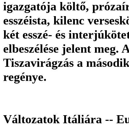
igazgatója költő, prózaí
esszéista, kilenc versesk
két esszé- és interjúköte
elbeszélése jelent meg. 
Tiszavirágzás a másodi
regénye.
Változatok Itáliára -- E