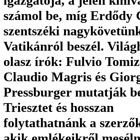
igazgatója, a jelen kihív
számol be, míg Erdődy
szentszéki nagykövetün
Vatikánról beszél. Világ
olasz írók: Fulvio Tomiz
Claudio Magris és Gior
Pressburger mutatják b
Triesztet és hosszan
folytathatnánk a szerzők
akik emlékeikről meséln