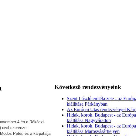
Következő rendezvényeink
n
Szent László emlékezete - az Európ
kiállítása Párkányban
Az Európai Utas rendezvényei Kárp
Hidak, korok, Budapest - az Európa
kiállítása Nagyváradon
 november 4-én a Rákóczi-
Hidak, korok, Budapest - az Európa
 civil szervezet
kiállítása Marosvásárhelyen
ódos Péter, és a kárpátaljai