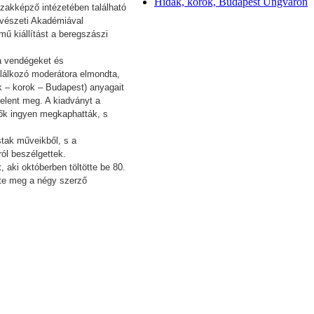
Hidak, korok, Budapest Ungváron
zakképző intézetében található
űvészeti Akadémiával
ű kiállítást a beregszászi
a vendégeket és
alálkozó moderátora elmondta,
k – korok – Budapest) anyagait
elent meg. A kiadványt a
dők ingyen megkaphatták, s
stak műveikből, s a
ról beszélgettek.
aki októberben töltötte be 80.
nte meg a négy szerző