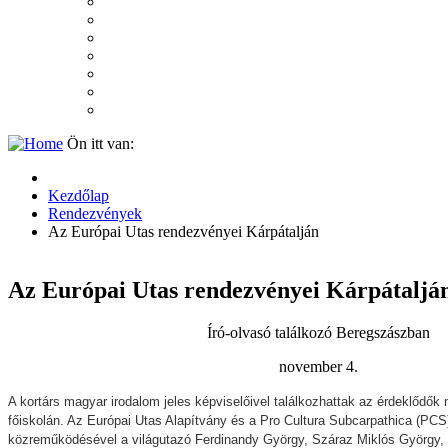
2007
2006
2005
2004
2003
2002
2001
Ön itt van:
Kezdőlap
Rendezvények
Az Európai Utas rendezvényei Kárpátalján
Az Európai Utas rendezvényei Kárpátaljá
Író-olvasó találkozó Beregszászban
november 4.
A kortárs magyar irodalom jeles képviselőivel találkozhattak az érdeklődők
főiskolán. Az Európai Utas Alapítvány és a Pro Cultura Subcarpathica (PCS)
közreműködésével a világutazó Ferdinandy György, Száraz Miklós György, M