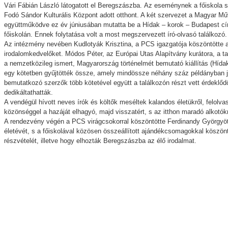
Vári Fábián László látogatott el Beregszászba.
Az eseménynek a főiskola s
Fodó Sándor Kulturális Központ adott otthont. A két szervezet a Magyar M
együttműködve ez év júniusában mutatta be a Hídak – korok – Budapest cím
főiskolán. Ennek folytatása volt a most megszervezett író-olvasó találkozó.
Az intézmény nevében Kudlotyák Krisztina, a PCS igazgatója köszöntötte 
irodalomkedvelőket. Módos Péter, az Európai Utas Alapítvány kurátora, a t
a nemzetközileg ismert, Magyarország történelmét bemutató kiállítás (Hída
egy kötetben gyűjtötték össze, amely mindössze néhány száz példányban j
bemutatkozó szerzők több kötetével együtt a találkozón részt vett érdeklő
dedikáltathatták.
A vendégül hívott neves írók és költők meséltek kalandos életükről, felolva
közönséggel a hazáját elhagyó, majd visszatért, s az itthon maradó alkotók
A rendezvény végén a PCS virágcsokorral köszöntötte Ferdinandy Györgyöt, 
életévét, s a főiskolával közösen összeállított ajándékcsomagokkal köszö
részvételét, illetve hogy elhozták Beregszászba az élő irodalmat.