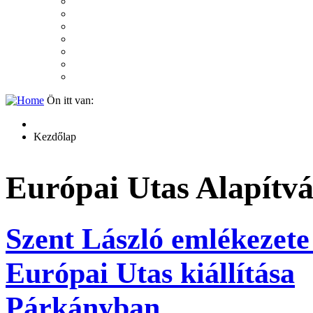
2007
2006
2005
2004
2003
2002
2001
Ön itt van:
Kezdőlap
Európai Utas Alapítv
Szent László emlékezete 
Európai Utas kiállítása
Párkányban