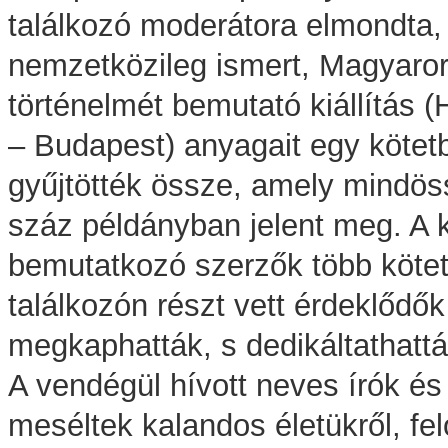
találkozó moderátora elmondta,
nemzetközileg ismert, Magyaro
történelmét bemutató kiállítás (
– Budapest) anyagait egy kötet
gyűjtötték össze, amely mindö
száz példányban jelent meg. A 
bemutatkozó szerzők több kötet
találkozón részt vett érdeklődő
megkaphatták, s dedikáltathattá
A vendégül hívott neves írók és
meséltek kalandos életükről, fel