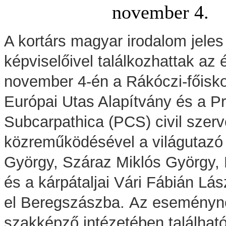
november 4.
A kortárs magyar irodalom jeles
képviselőivel találkozhattak az
november 4-én a Rákóczi-főisko
Európai Utas Alapítvány és a Pr
Subcarpathica (PCS) civil szerv
közreműködésével a világutazó
György, Száraz Miklós György,
és a kárpátaljai Vári Fábián Lász
el Beregszászba.
Az eseményne
szakképző intézetében találhat