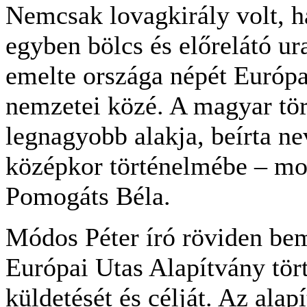
Nemcsak lovagkirály volt, 
egyben bölcs és előrelátó ur
emelte országa népét Európa
nemzetei közé. A magyar tö
legnagyobb alakja, beírta ne
középkor történelmébe – mo
Pomogáts Béla.
Módos Péter író röviden bem
Európai Utas Alapítvány tört
küldetését és célját. Az alap