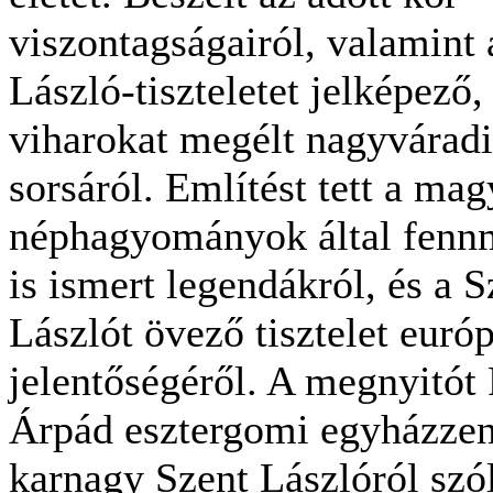
viszontagságairól, valamint 
László-tiszteletet jelképező,
viharokat megélt nagyvárad
sorsáról. Említést tett a mag
néphagyományok által fenn
is ismert legendákról, és a S
Lászlót övező tisztelet európ
jelentőségéről. A megnyitót
Árpád esztergomi egyházzen
karnagy Szent Lászlóról szó