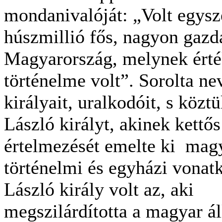
mondanivalóját: „Volt egys
húszmillió fős, nagyon gazd
Magyarország, melynek érté
történelme volt”. Sorolta ne
királyait, uralkodóit, s közt
László királyt, akinek kettős
értelmezését emelte ki mag
történelmi és egyházi vonat
László király volt az, aki
megszilárdította a magyar á