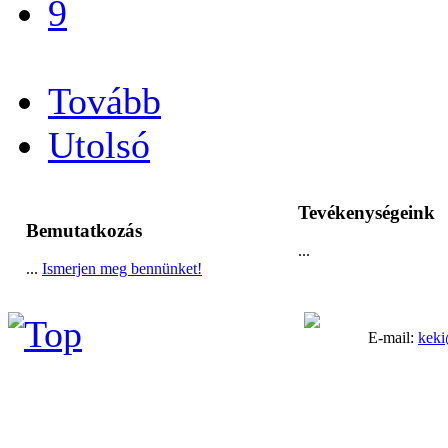
9
...
Tovább
Utolsó
Tevékenységeink
Bemutatkozás
...
...
Ismerjen meg bennünket!
E-mail:
keki