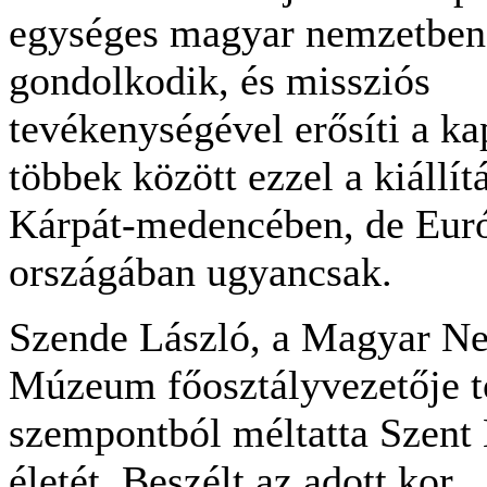
egységes magyar nemzetben
gondolkodik, és missziós
tevékenységével erősíti a ka
többek között ezzel a kiállítá
Kárpát-medencében, de Euró
országában ugyancsak.
Szende László, a Magyar N
Múzeum főosztályvezetője t
szempontból méltatta Szent
életét. Beszélt az adott kor