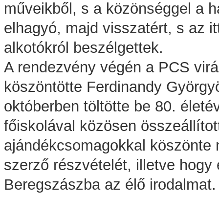
műveikből, s a közönséggel a h
elhagyó, majd visszatért, s az 
alkotókról beszélgettek.
A rendezvény végén a PCS virá
köszöntötte Ferdinandy Györgyö
októberben töltötte be 80. életév
főiskolával közösen összeállítot
ajándékcsomagokkal köszönte 
szerző részvételét, illetve hogy
Beregszászba az élő irodalmat.