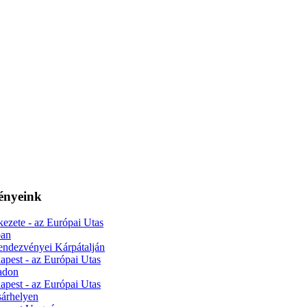
ényeink
kezete - az Európai Utas
ban
endezvényei Kárpátalján
apest - az Európai Utas
radon
apest - az Európai Utas
sárhelyen