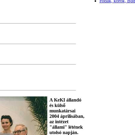
Hidak, korok, Bu
A KeKI állandó
és külső
munkatársai
2004 áprilisában,
az intézet
"állami" létének
utolsó napján.