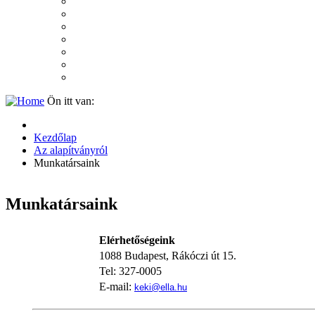
2007
2006
2005
2004
2003
2002
2001
Ön itt van:
Kezdőlap
Az alapítványról
Munkatársaink
Munkatársaink
Elérhetőségeink
1088 Budapest, Rákóczi út 15.
Tel: 327-0005
E-mail:
keki@ella.hu