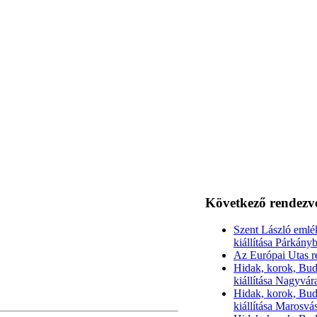
Következő rendezv
Szent László emlé
kiállítása Párkány
Az Európai Utas r
Hidak, korok, Bud
kiállítása Nagyvá
Hidak, korok, Bud
kiállítása Marosvá