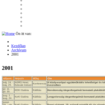
2007
2006
2005
2004
2003
2002
2001
Ön itt van:
Kezdőlap
Archívum
2001
2001
Időpont
Helyszín
Műfaj
Cím
máj. 24. -
AGRO Hotel,
A közép-európai együttműködés lehetőségei és k
Konferencia
máj. 25.
Szlovák Intézet
évezredben
júl. 11. -
KEKI Galéria
Kiállítás
Horvátország idegenforgalmát bemutató plakátkiál
júl. 30.
aug. 2. -
KeKI Galéria
Kiállítás
Lengyelország idegenforgalmát bemutató plakátkiá
aug. 24.
szept.
20. - okt.
KeKI Galéria
Kiállítás
Dunai vázlatok. 19. századi rajzolók táj- és város