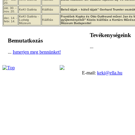
20.
okt. 30. -
KeKI Galéria
Kiállítás
Belső tájak – külső tájak” Gerhard Trumler osztrá
nov. 20.
KeKI Galéria -
František Kupka és Otto Gutfreund művei Jan és
dec. 14. -
Ludwig
Kiállítás
gyűjteményéből” Közös kiállítás a Kortárs Művés
febr. 14.
Múzeum
Múzeum Budapesttel
Tevékenységeink
Bemutatkozás
...
...
Ismerjen meg bennünket!
E-mail:
keki@ella.hu