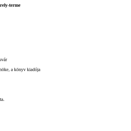
rely-terme
svár
nöke, a könyv kiadója
ta.