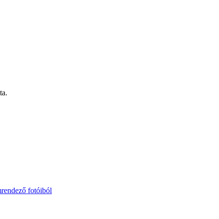
ta.
mrendező fotóiból