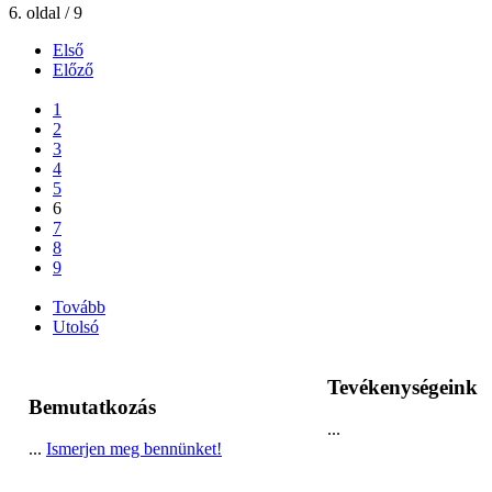
6. oldal / 9
Első
Előző
...
1
2
3
4
5
6
7
8
9
...
Tovább
Utolsó
Tevékenységeink
Bemutatkozás
...
...
Ismerjen meg bennünket!