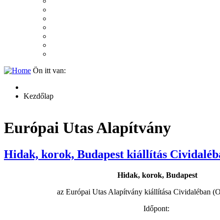
2007
2006
2005
2004
2003
2002
2001
Ön itt van:
Kezdőlap
Európai Utas Alapítvány
Hidak, korok, Budapest kiállítás Cividalé
Hidak, korok, Budapest
az Európai Utas Alapítvány kiállítása Cividaléban (
Időpont: