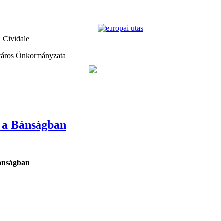
, Cividale
város Önkormányzata
i a Bánságban
Bánságban