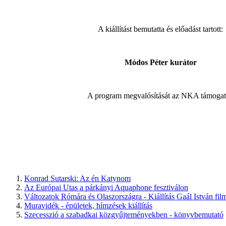
A kiáll
ítást bemutatta és e
lőadást tartott:
Módos Péter kurátor
A program megvalósítását az NKA támogat
Konrad Sutarski: Az én Katynom
Az Európai Utas a párkányi Aquaphone fesztiválon
Változatok Rómára és Olaszországra - Kiállítás Gaál István fil
Muravidék - épületek, hímzések kiállítás
Szecesszió a szabadkai közgyűjteményekben - könyvbemutató