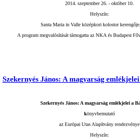
2014. szeptember 26. - október 10.
Helyszín:
Santa Maria in Valle középkori kolostor kerengője
A program megvalósítását támogatta az NKA és Budapest Fő
Szekernyés János: A magyarság emlékjele
Szekernyés János: A magyarság emlékjelei a 
k
önyvbemutató
az Európai Utas Alapítvány rendezvénye
Helyszín: