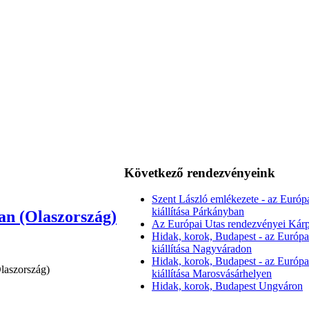
Következő rendezvényeink
Szent László emlékezete - az Európ
kiállítása Párkányban
ban (Olaszország)
Az Európai Utas rendezvényei Kárp
Hidak, korok, Budapest - az Európa
kiállítása Nagyváradon
Hidak, korok, Budapest - az Európa
Olaszország)
kiállítása Marosvásárhelyen
Hidak, korok, Budapest Ungváron