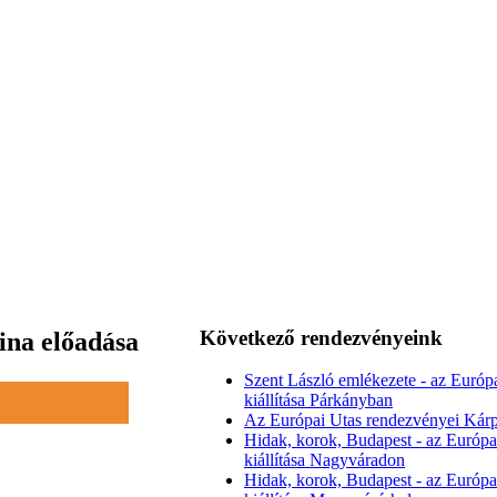
Következő rendezvényeink
ina előadása
Szent László emlékezete - az Európ
kiállítása Párkányban
Az Európai Utas rendezvényei Kárp
Hidak, korok, Budapest - az Európa
kiállítása Nagyváradon
Hidak, korok, Budapest - az Európa