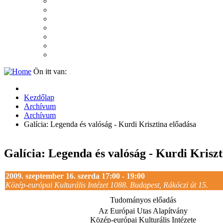
2007
2006
2005
2004
2003
2002
2001
Ön itt van:
Kezdőlap
Archívum
Archívum
Galícia: Legenda és valóság - Kurdi Krisztina előadása
Galícia: Legenda és valóság - Kurdi Kriszt
2009. szeptember 16. szerda 17:00 - 19:00
Közép-európai Kulturális Intézet 1088. Budapest, Rákóczi út 15.
Tudományos előadás
Az Európai Utas Alapítvány
Közép-európai Kulturális Intézete