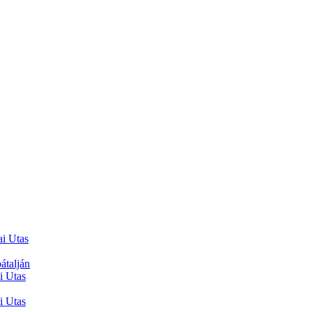
ai Utas
átalján
i Utas
i Utas