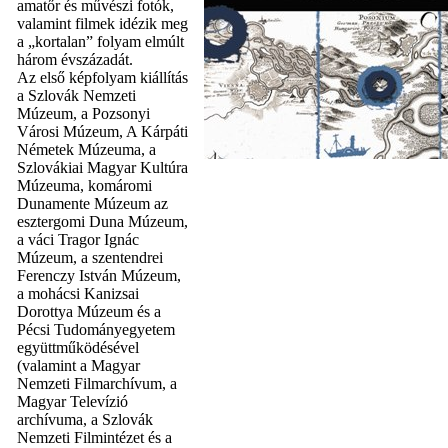
amatőr és művészi fotók,
valamint filmek idézik meg
a „kortalan” folyam elmúlt
három évszázadát.
Az első képfolyam kiállítás
a Szlovák Nemzeti
Múzeum, a Pozsonyi
Városi Múzeum, A Kárpáti
Németek Múzeuma, a
Szlovákiai Magyar Kultúra
Múzeuma, komáromi
Dunamente Múzeum az
esztergomi Duna Múzeum,
a váci Tragor Ignác
Múzeum, a szentendrei
Ferenczy István Múzeum,
a mohácsi Kanizsai
Dorottya Múzeum és a
Pécsi Tudományegyetem
együttműködésével
(valamint a Magyar
Nemzeti Filmarchívum, a
Magyar Televízió
archívuma, a Szlovák
Nemzeti Filmintézet és a