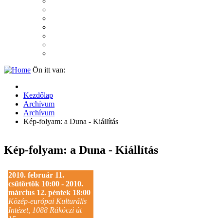
2007
2006
2005
2004
2003
2002
2001
Ön itt van:
Kezdőlap
Archívum
Archívum
Kép-folyam: a Duna - Kiállítás
Kép-folyam: a Duna - Kiállítás
2010. február 11.
csütörtök 10:00 - 2010.
március 12. péntek 18:00
Közép-európai Kulturális
Intézet, 1088 Rákóczi út