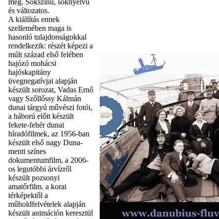
meg. Sokszínű, soknyelvű
és változatos.
A kiállítás ennek
szellemében maga is
hasonló tulajdonságokkal
rendelkezik: részét képezi a
múlt század első felében
hajózó mohácsi
hajóskapitány
üvegnegatívjai alapján
készült sorozat, Vadas Ernő
vagy Szőllőssy Kálmán
dunai tárgyú művészi fotói,
a háború előtt készült
fekete-fehér dunai
híradófilmek, az 1956-ban
készült első nagy Duna-
menti színes
dokumentumfilm, a 2006-
os legutóbbi árvízről
készült pozsonyi
amatőrfilm. a korai
térképektől a
műholdfelvételek alapján
készült animáción keresztül