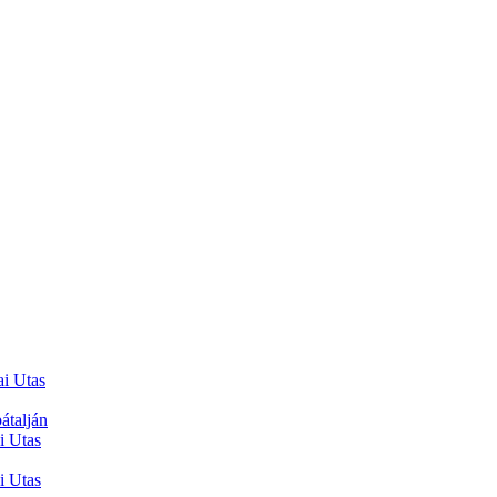
ai Utas
átalján
i Utas
i Utas