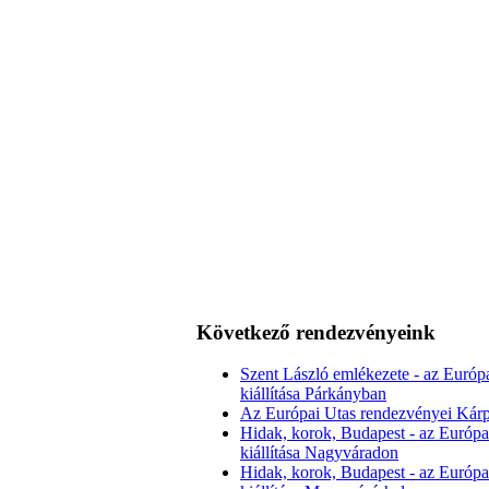
Következő rendezvényeink
Szent László emlékezete - az Európ
kiállítása Párkányban
Az Európai Utas rendezvényei Kárp
Hidak, korok, Budapest - az Európa
kiállítása Nagyváradon
Hidak, korok, Budapest - az Európa