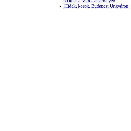
kiállítása Marosvásárhelyen
Hidak, korok, Budapest Ungváron