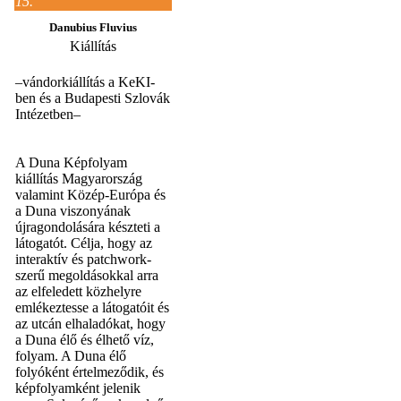
15.
Danubius Fluvius
Kiállítás
–vándorkiállítás a KeKI-
ben és a Budapesti Szlovák
Intézetben–
A Duna Képfolyam
kiállítás Magyarország
valamint Közép-Európa és
a Duna viszonyának
újragondolására készteti a
látogatót. Célja, hogy az
interaktív és patchwork-
szerű megoldásokkal arra
az elfeledett közhelyre
emlékeztesse a látogatóit és
az utcán elhaladókat, hogy
a Duna élő és élhető víz,
folyam. A Duna élő
folyóként értelmeződik, és
képfolyamként jelenik