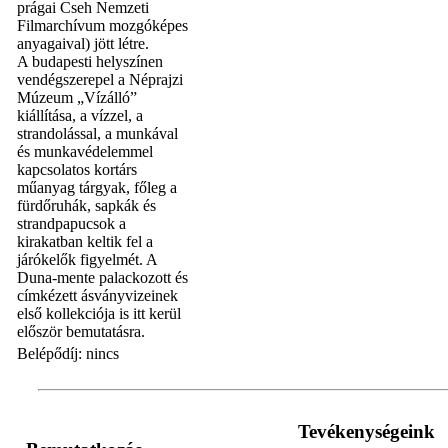
prágai Cseh Nemzeti
Filmarchívum mozgóképes
anyagaival) jött létre.
A budapesti helyszínen
vendégszerepel a Néprajzi
Múzeum „Vízálló”
kiállítása, a vízzel, a
strandolással, a munkával
és munkavédelemmel
kapcsolatos kortárs
műanyag tárgyak, főleg a
fürdőruhák, sapkák és
strandpapucsok a
kirakatban keltik fel a
járókelők figyelmét. A
Duna-mente palackozott és
címkézett ásványvizeinek
első kollekciója is itt kerül
először bemutatásra.
Belépődíj: nincs
Tevékenységeink