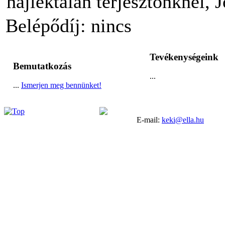
hajléktalan terjesztőnknél, J
Belépődíj: nincs
Tevékenységeink
Bemutatkozás
...
...
Ismerjen meg bennünket!
E-mail:
keki@ella.hu