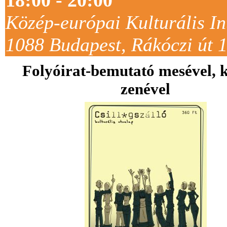
Közép-európai Kulturális In
1088 Budapest, Rákóczi út 1
Folyóirat-bemutató mesével, k
zenével