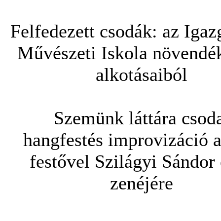
Felfedezett csodák: az Iga
Művészeti Iskola növendé
alkotásaiból
Szemünk láttára csod
hangfestés improvizáció 
festővel Szilágyi Sándor 
zenéjére