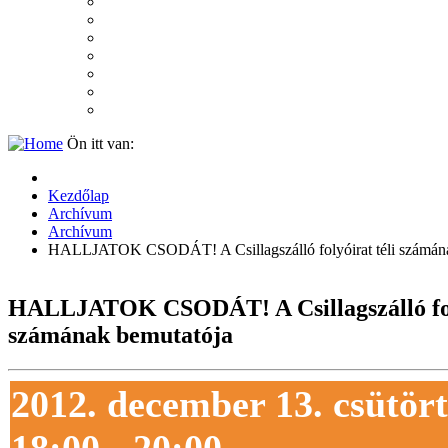
2007
2006
2005
2004
2003
2002
2001
Ön itt van:
Kezdőlap
Archívum
Archívum
HALLJATOK CSODÁT! A Csillagszálló folyóirat téli számán
HALLJATOK CSODÁT! A Csillagszálló foly
számának bemutatója
2012. december 13. csütör
18:00 - 20:00