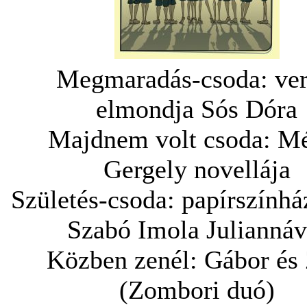
Megmaradás-csoda: ver
elmondja Sós Dóra
Majdnem volt csoda: M
Gergely novellája
Születés-csoda: papírszínhá
Szabó Imola Juliannáv
Közben zenél: Gábor és 
(Zombori duó)