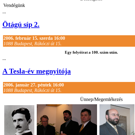
Vendégünk
...
Ötágú síp 2.
2006. február 15. szerda 16:00
1088 Budapest, Rákóczi út 15.
Egy folyóirat a 100. szám után.
...
A Tesla-év megnyitója
2006. január 27. péntek 16:00
1088 Budapest, Rákóczi út 15.
Ünnep/Megemlékezés