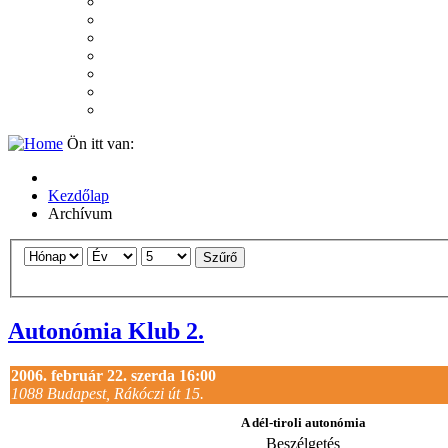
2007
2006
2005
2004
2003
2002
2001
Ön itt van:
Kezdőlap
Archívum
Szűrő
Autonómia Klub 2.
2006. február 22. szerda 16:00
1088 Budapest, Rákóczi út 15.
A dél-tiroli autonómia
Beszélgetés