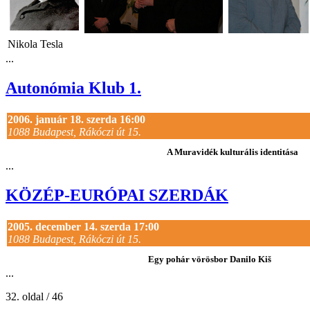
Nikola Tesla
...
Autonómia Klub 1.
2006. január 18. szerda 16:00
1088 Budapest, Rákóczi út 15.
A Muravidék kulturális identitása
...
KÖZÉP-EURÓPAI SZERDÁK
2005. december 14. szerda 17:00
1088 Budapest, Rákóczi út 15.
Egy pohár vörösbor Danilo Kiš
...
32. oldal / 46