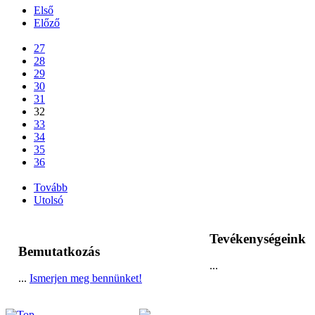
Első
Előző
...
27
28
29
30
31
32
33
34
35
36
...
Tovább
Utolsó
Tevékenységeink
Bemutatkozás
...
...
Ismerjen meg bennünket!