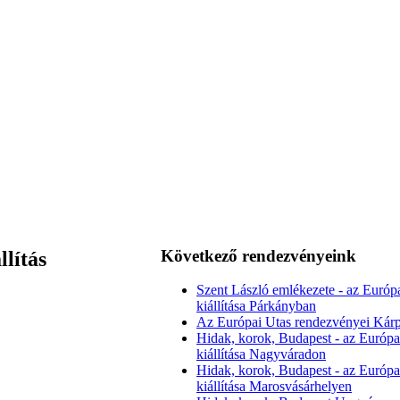
Következő rendezvényeink
llítás
Szent László emlékezete - az Európ
kiállítása Párkányban
Az Európai Utas rendezvényei Kárp
Hidak, korok, Budapest - az Európa
kiállítása Nagyváradon
Hidak, korok, Budapest - az Európa
kiállítása Marosvásárhelyen