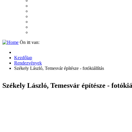
2007
2006
2005
2004
2003
2002
2001
Ön itt van:
Kezdőlap
Rendezvények
Székely László, Temesvár építésze - fotókiállítás
Székely László, Temesvár építésze - fotókiá