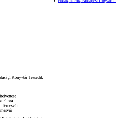
Hidak, korok, Budapest Ungváron
dasági Könyvtár Tessedik
helyettese
kurátora
– Temesvár
emesvár