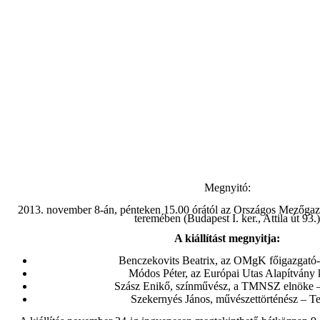
Megnyitó:
2013. november 8-án, pénteken 15.00 órától az Országos Mezőgaz
teremében (Budapest I. ker., Attila út 93.)
A kiállítást megnyitja:
Benczekovits Beatrix, az OMgK főigazgató-
Módos Péter, az Európai Utas Alapítvány 
Szász Enikő, színművész, a TMNSZ elnöke 
Szekernyés János, művészettörténész – T