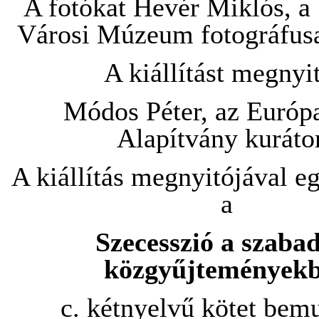
A fotókat Hevér Miklós, a
Városi Múzeum fotográfusa
A kiállítást megnyit
Módos Péter, az Európ
Alapítvány kuráto
A kiállítás megnyitójával eg
a
Szecesszió a szaba
közgyűjtemények
c. kétnyelvű kötet bemu