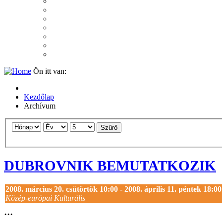
2007
2006
2005
2004
2003
2002
2001
Ön itt van:
Kezdőlap
Archívum
Szűrő
DUBROVNIK BEMUTATKOZIK
2008. március 20. csütörtök 10:00 - 2008. április 11. péntek 18:00
Közép-európai Kulturális
...