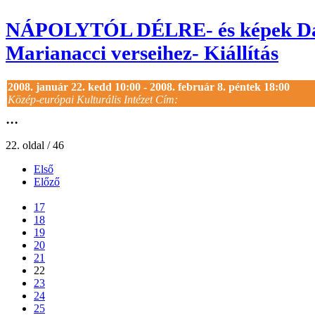
NÁPOLYTÓL DÉLRE- és képek D
Marianacci verseihez- Kiállítás
2008. január 22. kedd 10:00 - 2008. február 8. péntek 18:00
Közép-európai Kulturális Intézet Cím:
...
22. oldal / 46
Első
Előző
...
17
18
19
20
21
22
23
24
25