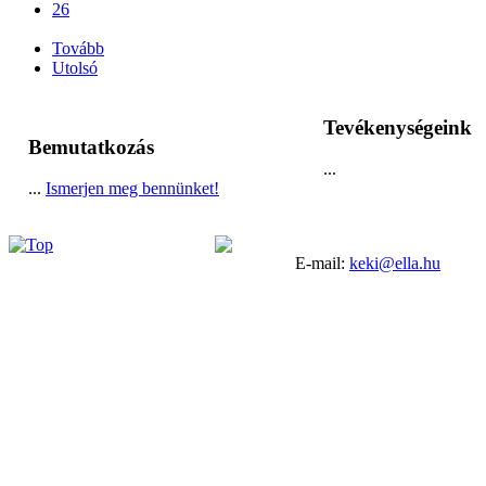
26
...
Tovább
Utolsó
Tevékenységeink
Bemutatkozás
...
...
Ismerjen meg bennünket!
E-mail:
keki@ella.hu