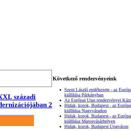
Következő rendezvényeink
Szent László emlékezete - az Európ
kiállítása Párkányban
XXI. századi
Az Európai Utas rendezvényei Kárp
ernizációjában 2
Hidak, korok, Budapest - az Európa
kiállítása Nagyváradon
Hidak, korok, Budapest - az Európa
kiállítása Marosvásárhelyen
Hidak, korok, Budapest Ungváron