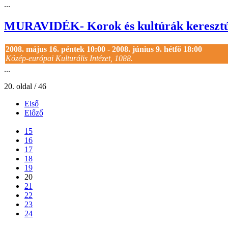
...
MURAVIDÉK- Korok és kultúrák keresztútj
2008. május 16. péntek 10:00 - 2008. június 9. hétfő 18:00
Közép-európai Kulturális Intézet, 1088.
...
20. oldal / 46
Első
Előző
...
15
16
17
18
19
20
21
22
23
24
...