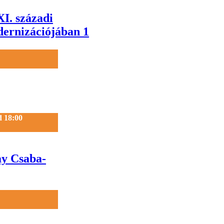
XI. századi
ernizációjában 1
d 18:00
ay Csaba-