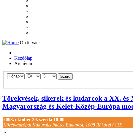
2007
2006
2005
2004
2003
2002
2001
Ön itt van:
Kezdőlap
Archívum
Szűrő
Törekvések, sikerek és kudarcok a XX. és 
Magyarország és Kelet-Közép-Európa mod
2008. október 29. szerda 18:00
Közép-európai Kulturális Intézet Budapest, 1008 Rákóczi út 15.
...