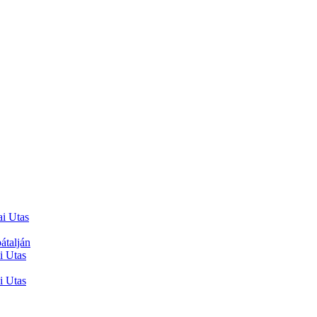
ai Utas
átalján
i Utas
i Utas