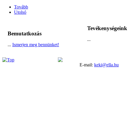
...
Tovább
Utolsó
Tevékenységeink
Bemutatkozás
...
...
Ismerjen meg bennünket!
E-mail:
keki@ella.hu