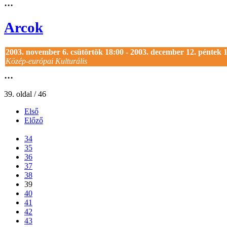
...
Arcok
2003. november 6. csütörtök 18:00 - 2003. december 12. péntek 
Közép-európai Kulturális
...
39. oldal / 46
Első
Előző
...
34
35
36
37
38
39
40
41
42
43