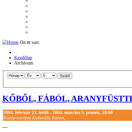
2007
2006
2005
2004
2003
2002
2001
Ön itt van:
Kezdőlap
Archívum
Szűrő
KŐBŐL, FÁBÓL, ARANYFÜSTT
2004. február 23. hétfő - 2004. március 5. péntek, 18:00
Közép-európai Kulturális Intézet,
...